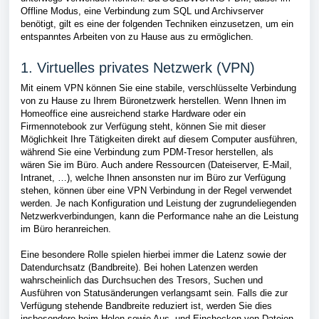
Offline Modus, eine Verbindung zum SQL und Archivserver
benötigt, gilt es eine der folgenden Techniken einzusetzen, um ein
entspanntes Arbeiten von zu Hause aus zu ermöglichen.
1. Virtuelles privates Netzwerk (VPN)
Mit einem VPN können Sie eine stabile, verschlüsselte Verbindung
von zu Hause zu Ihrem Büronetzwerk herstellen. Wenn Ihnen im
Homeoffice eine ausreichend starke Hardware oder ein
Firmennotebook zur Verfügung steht, können Sie mit dieser
Möglichkeit Ihre Tätigkeiten direkt auf diesem Computer ausführen,
während Sie eine Verbindung zum PDM-Tresor herstellen, als
wären Sie im Büro. Auch andere Ressourcen (Dateiserver, E-Mail,
Intranet, …), welche Ihnen ansonsten nur im Büro zur Verfügung
stehen, können über eine VPN Verbindung in der Regel verwendet
werden. Je nach Konfiguration und Leistung der zugrundeliegenden
Netzwerkverbindungen, kann die Performance nahe an die Leistung
im Büro heranreichen.
Eine besondere Rolle spielen hierbei immer die Latenz sowie der
Datendurchsatz (Bandbreite). Bei hohen Latenzen werden
wahrscheinlich das Durchsuchen des Tresors, Suchen und
Ausführen von Statusänderungen verlangsamt sein. Falls die zur
Verfügung stehende Bandbreite reduziert ist, werden Sie dies
insbesondere beim Holen sowie Aus- und Einchecken von Dateien